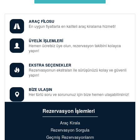
ARAÇ FİLOSU
En uygun fiyatlarla en kaliteli araç kiralama hizmeti!
ÜYELİK İŞLEMLERİ
Hemen ücretsiz üye olun, rezervasyon takibini kolayca
yapın!
EKSTRA SEÇENEKLER
Rezervasyonun ekstraları ile sürüşünüzü kolay ve güvenli
yapın!
BİZE ULAŞIN
Her türlü soru ve sorununuz için bize hemen ulaşabilirsiniz!
Rezervasyon İşlemleri
Araç Kirala
Rezervasyon Sorgula
Geçmiş Rezervasyonlarım